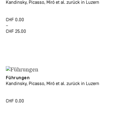
Kandinsky, Picasso, Miró et al. zurück in Luzern
CHF
0.00
–
CHF
25.00
Dieses
Produkt
weist
mehrere
Varianten
auf.
Die
Führungen
Kandinsky, Picasso, Miró et al. zurück in Luzern
Optionen
können
auf
CHF
0.00
der
Produktseite
gewählt
werden