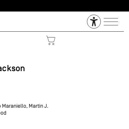
ackson
 Maraniello, Martin J.
ood